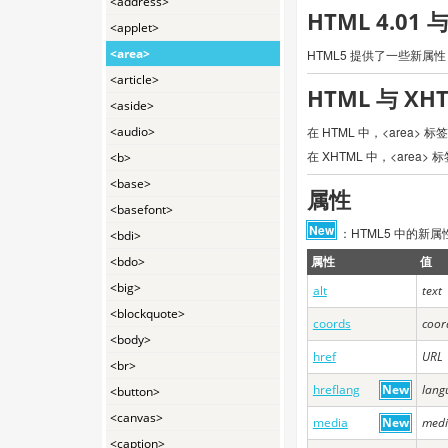
<address>
HTML 4.01
<applet>
<area>
HTML5 提供了一些新属性
<article>
HTML 与 X
<aside>
<audio>
在 HTML 中，<area>
在 XHTML 中，<area
<b>
<base>
属性
<basefont>
New
：HTML5 中的新属
<bdi>
<bdo>
属性
值
<big>
alt
text
<blockquote>
coords
coor
<body>
href
URL
<br>
hreflang
New
lang
<button>
<canvas>
media
New
medi
<caption>