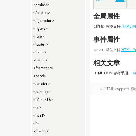
<embed>
<fieldset>
全局属性
<figcaption>
<area> 标签支持
HTML 
<figure>
<font>
事件属性
<footer>
<area> 标签支持
HTML 
<form>
<frame>
相关文章
<frameset>
HTML DOM 参考手册：
A
<head>
<header>
←
HTML <applet> 标
<hgroup>
<h1> - <h6>
<hr>
<html>
<i>
<iframe>