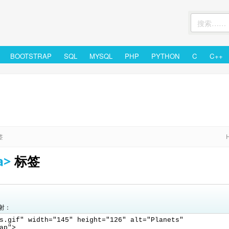
BOOTSTRAP
SQL
MYSQL
PHP
PYTHON
C
C++
签
a>
标签
射：
s.gif" width="145" height="126" alt="Planets"
ap">