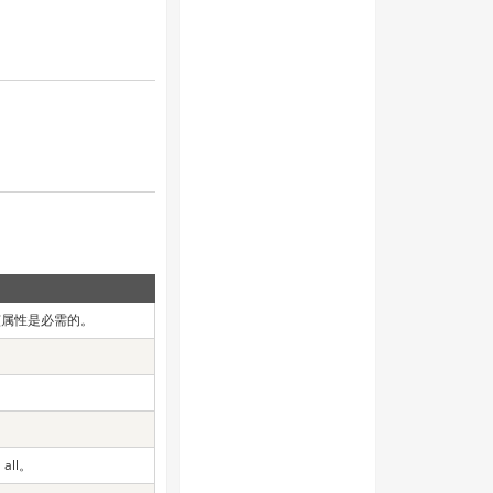
该属性是必需的。
ll。