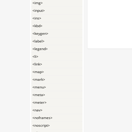
<img>
<input>
<ins>
<kbd>
<keygen>
<label>
<legend>
<li>
<link>
<map>
<mark>
<menu>
<meta>
<meter>
<nav>
<noframes>
<noscript>