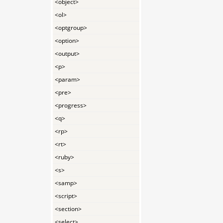
<object>
<ol>
<optgroup>
<option>
<output>
<p>
<param>
<pre>
<progress>
<q>
<rp>
<rt>
<ruby>
<s>
<samp>
<script>
<section>
<select>