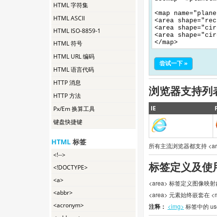
HTML 字符集
<map name="plane
HTML ASCII
<area shape="rec
<area shape="cir
HTML ISO-8859-1
<area shape="cir
</map>
HTML 符号
HTML URL 编码
尝试一下 »
HTML 语言代码
HTTP 消息
浏览器支持列
HTTP 方法
IE
Px/Em 换算工具
键盘快捷键
HTML
标签
所有主流浏览器都支持 <ar
<!-->
标签定义及使
<!DOCTYPE>
<a>
<area> 标签定义图
<abbr>
<area> 元素始终嵌套在 
<acronym>
注释：
<img>
标签中的 us