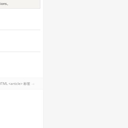
sions。
HTML <article> 标签
→