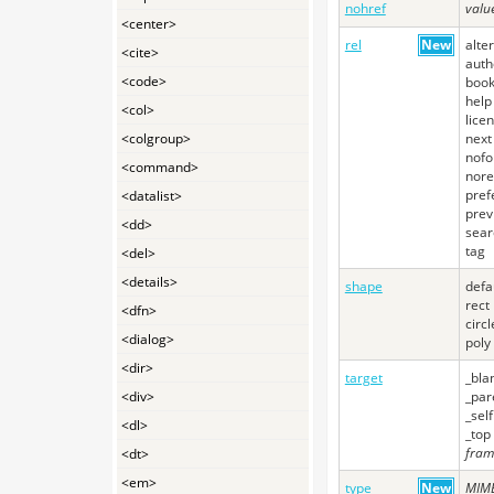
nohref
valu
<center>
rel
New
alte
<cite>
auth
<code>
boo
help
<col>
lice
<colgroup>
next
nofo
<command>
nore
pref
<datalist>
prev
<dd>
sear
tag
<del>
<details>
shape
defa
rect
<dfn>
circl
<dialog>
poly
<dir>
target
_bla
<div>
_par
_self
<dl>
_top
fra
<dt>
<em>
type
New
MIME