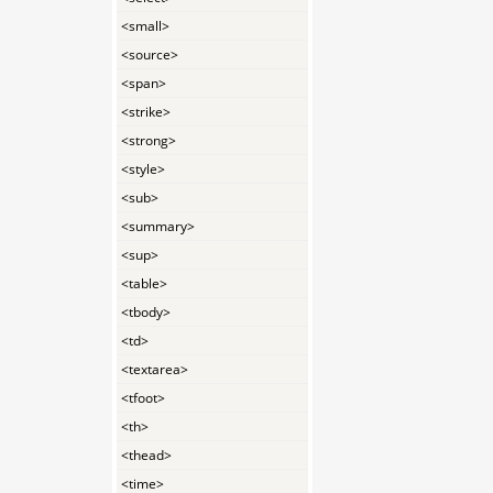
<small>
<source>
<span>
<strike>
<strong>
<style>
<sub>
<summary>
<sup>
<table>
<tbody>
<td>
<textarea>
<tfoot>
<th>
<thead>
<time>